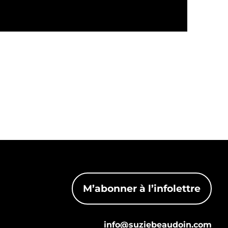
M’abonner à l’infolettre
info@suziebeaudoin.com