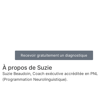
Recevoir gratuitement un diagnostique
À propos de Suzie
Suzie Beaudoin, Coach exécutive accréditée en PNL
Native de Montréal,
(Programmation Neurolinguistique).
elle habite depuis quelques années déjà dans la belle
région de Sorel-Tracy d’où elle accompagne des
dirigeants d’entreprise en croissance de tous les coins
du Québec. Sa mission consiste à accroître les capacités